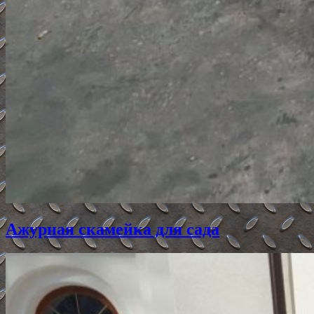
Ажурная скамейка для сада